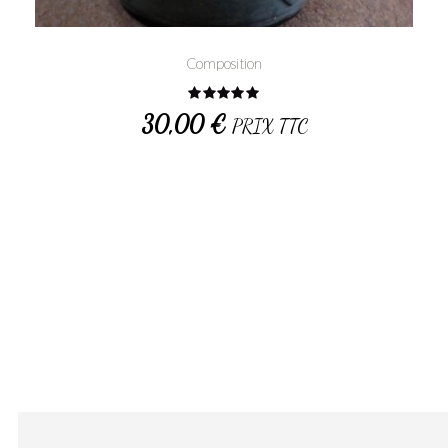
Composition
Note
5.00
30,00
€
PRIX TTC
sur 5