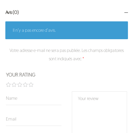
Avis (0)
Il n’y a pas encore d’avis.
Votre adresse e-mail ne sera pas publiée.
Les champs obligatoires
sont indiqués avec
*
YOUR RATING
1 étoile
2 étoiles
3 étoiles
4 étoiles
5 étoiles
sur 5
sur 5
sur 5
sur 5
sur 5