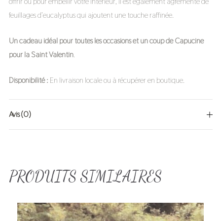
offrir ou pour embellir votre intérieur, il est également agrémenté de
feuillages d’eucalyptus qui ajoutent une touche raffinée.
Un cadeau idéal pour toutes les occasions et un coup de Capucine
pour la Saint Valentin
.
Disponibilité :
En livraison locale ou à récupérer en boutique.
Avis (0)
Il n’y a pas encore d’avis.
PRODUITS SIMILAIRES
Votre adresse e-mail ne sera pas publiée.
Les champs obligatoires
sont indiqués avec
*
YOUR RATING