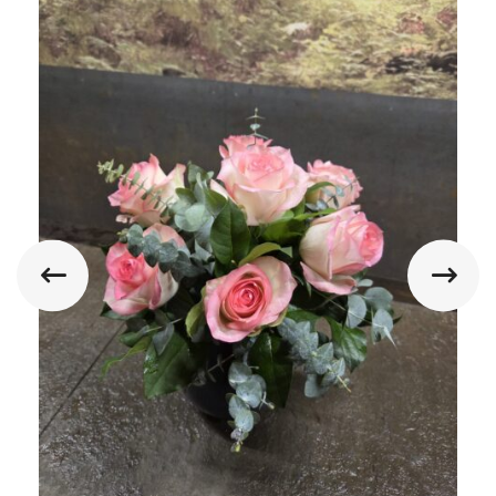
1 étoile
2 étoiles
3 étoiles
4 étoiles
5 étoiles
sur 5
sur 5
sur 5
sur 5
sur 5
ENREGISTRER MON NOM, MON E-MAIL ET MON SITE DANS LE NAVIGATEUR
POUR MON PROCHAIN COMMENTAIRE.