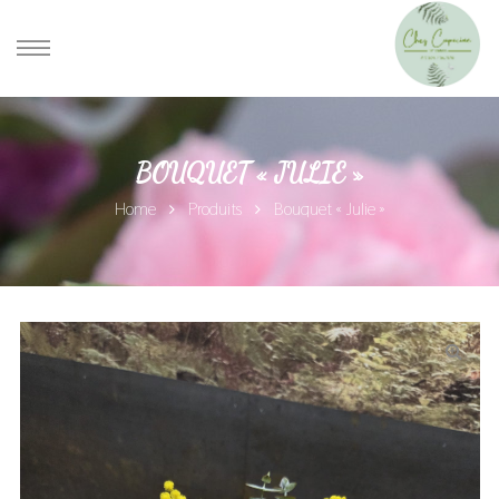
BOUQUET « JULIE »
Home
Produits
Bouquet « Julie »