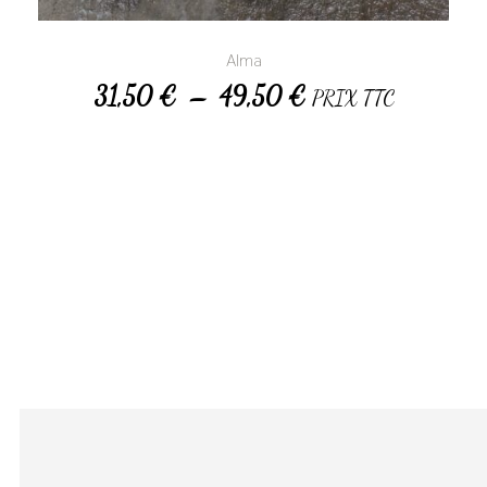
Alma
31,50
€
–
49,50
€
PRIX TTC